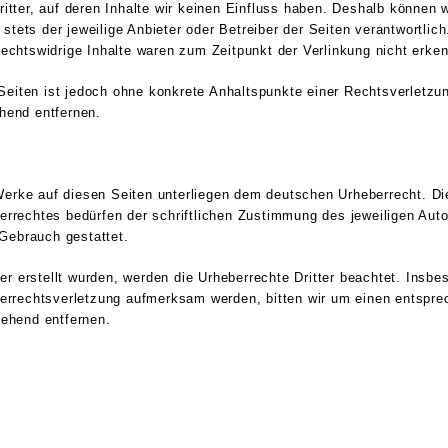
itter, auf deren Inhalte wir keinen Einfluss haben. Deshalb können 
 stets der jeweilige Anbieter oder Betreiber der Seiten verantwortlic
echtswidrige Inhalte waren zum Zeitpunkt der Verlinkung nicht erken
n Seiten ist jedoch ohne konkrete Anhaltspunkte einer Rechtsverletz
hend entfernen.
 Werke auf diesen Seiten unterliegen dem deutschen Urheberrecht. Die
rrechtes bedürfen der schriftlichen Zustimmung des jeweiligen Auto
 Gebrauch gestattet.
er erstellt wurden, werden die Urheberrechte Dritter beachtet. Insbe
berrechtsverletzung aufmerksam werden, bitten wir um einen entspr
gehend entfernen.